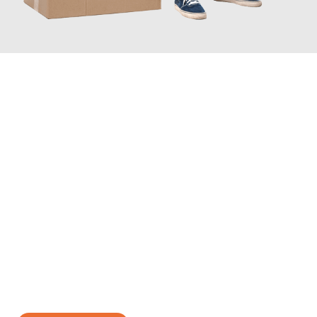
JETZT ANFRAGEN
Erleben Sie mit Umzugsmeister Zimmermann Gütersloh, wie
einfach und stressfrei Ihr Umzug Gütersloh Athen
sein kann.
Unser Expertenteam steht bereit, um Ihnen einen reibungslosen
Übergang in Ihr neues Zuhause zu garantieren.
Jetzt
unverbindliches Angebot
erhalten &
100€ sparen: