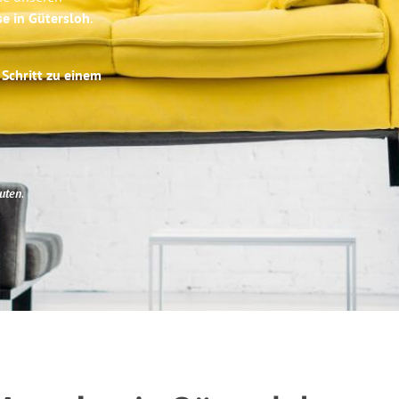
se in Gütersloh
.
 Schritt zu einem
uten
.