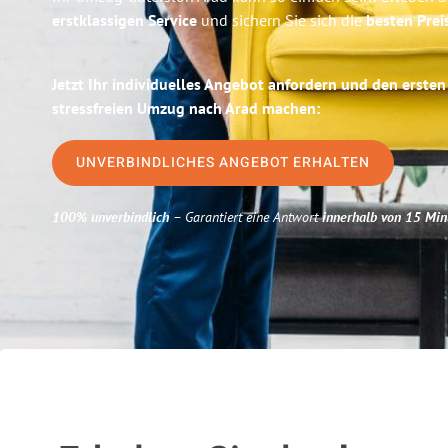
erstklassigen Service
und sichern Sie sich die
besten Prei
Jetzt Ihr individuelles Angebot anfordern und den ersten
stressfreien Umzug nach Arad machen:
UNVERBINDLICHES ANGEBOT ERHALTEN
100% unverbindlich
– Garantiert eine Antwort
innerhalb von 15 Min