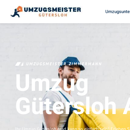
Umzugsunte
UMZUGSMEISTER ZIMMERMANN
Umzug
Gütersloh
Ihr Umzug Gütersloh Arad kann so einfach sein! Erleben S