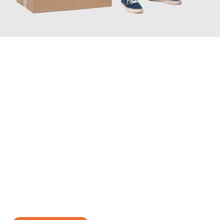
JETZT ANFRAGEN
Erleben Sie mit Umzugsmeister Zimmermann Gütersloh, wie
einfach und stressfrei Ihr Umzug Gütersloh Molde
sein kann.
Unser Expertenteam steht bereit, um Ihnen einen reibungslosen
Übergang in Ihr neues Zuhause zu garantieren.
Jetzt
unverbindliches Angebot
erhalten &
100€ sparen: