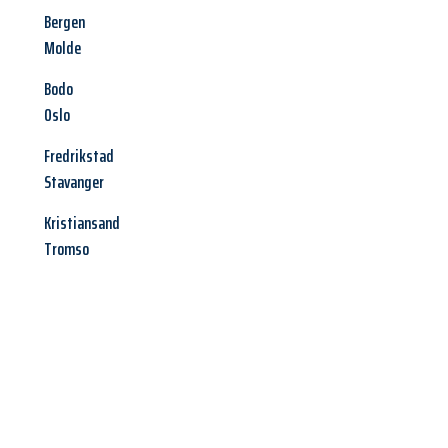
Bergen
Molde
Bodo
Oslo
Fredrikstad
Stavanger
Kristiansand
Tromso
Jetzt anfragen &
Angebot
mit Best-Preis
erhalten!