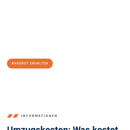
einfach und stressfrei Ihr Umzug Gütersloh Esch-sur-
Alzette
sein kann. Unser Expertenteam steht bereit, um Ihnen
einen reibungslosen Übergang in Ihr neues Zuhause zu
garantieren.
Jetzt
unverbindliches Angebot
erhalten &
100€ sparen:
ANGEBOT ERHALTEN
+4915792653396
INFORMATIONEN