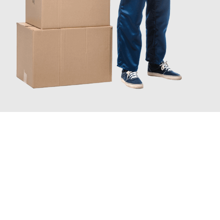
JETZT ANFRAGEN
Erleben Sie mit Umzugsmeister Zimmermann Gütersloh, wie