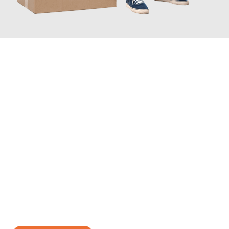
JETZT ANFRAGEN
Erleben Sie mit Umzugsmeister Zimmermann Gütersloh, wie
einfach und stressfrei Ihr Umzug Gütersloh Angers
sein kann.
Unser Expertenteam steht bereit, um Ihnen einen reibungslosen
Übergang in Ihr neues Zuhause zu garantieren.
Jetzt
unverbindliches Angebot
erhalten &
100€ sparen: